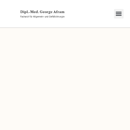
Dipl.-Med. George Afram
Facharzt für Allgemein- und Gefäßchirurgie
Über u