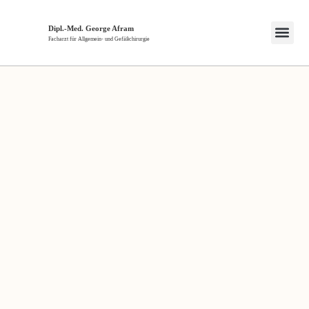
Dipl.-Med. George Afram
Facharzt für Allgemein- und Gefäßchirurgie